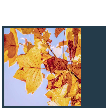
https://mds.asso.fr/images/MDS_Slider/Programme_Nov-
Dc_secteur-enfants-cop.jpg
https://mds.asso.fr/images/MDS_Slider/Programme_Nov-
Dc_secteur-jeunes-cop.jpg