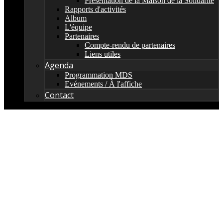
Présentation de la Maison de la Solidarité
Rapports d'activités
Album
L'équipe
Partenaires
Compte-rendu de partenaires
Liens utiles
Agenda
Programmation MDS
Evénements / À l'affiche
Contact