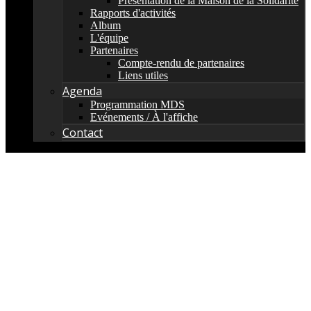
Présentation de la Maison de la Solidarité
Rapports d'activités
Album
L'équipe
Partenaires
Compte-rendu de partenaires
Liens utiles
Agenda
Programmation MDS
Evénements / À l'affiche
Contact