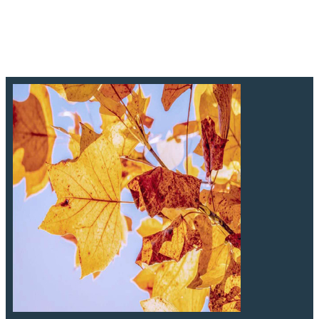
https://mds.asso.fr/images/MDS_Slider/Programme_Nov-
Dc_secteur-enfants-cop.jpg
https://mds.asso.fr/images/MDS_Slider/Programme_Nov-
Dc_secteur-jeunes-cop.jpg