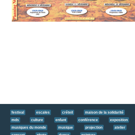
Joomla gallery extension by
joomlashine.com
Tous les Slider de l'accueil
https://mds.asso.fr/images/MDS_Slider/Programme_Nov-Dc_secteur-
enfants-cop.jpg
https://mds.asso.fr/images/MDS_Slider/Programme_Nov-Dc_secteur-
jeunes-cop.jpg
festival
escales
créteil
maison de la solidarité
mds
culture
enfant
conférence
exposition
musiques du monde
musique
projection
atelier