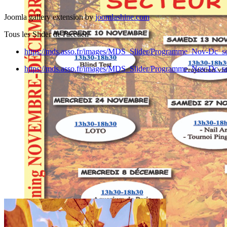
Joomla gallery extension by
joomlashine.com
Tous les Slider de l'accueil
https://mds.asso.fr/images/MDS_Slider/Programme_Nov-Dc_sec
https://mds.asso.fr/images/MDS_Slider/Programme_Nov-Dc_sec