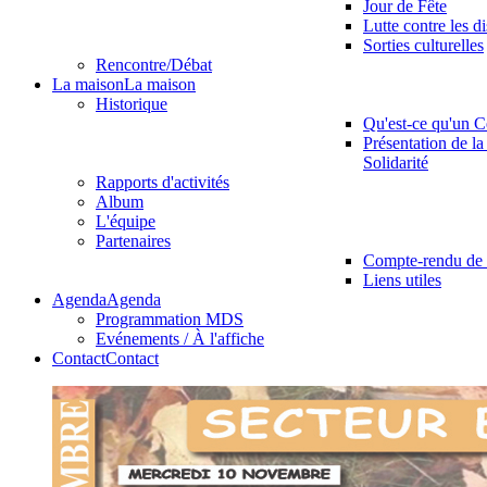
Jour de Fête
Lutte contre les d
Sorties culturelles
Rencontre/Débat
La maison
La maison
Historique
Qu'est-ce qu'un C
Présentation de la
Solidarité
Rapports d'activités
Album
L'équipe
Partenaires
Compte-rendu de 
Liens utiles
Agenda
Agenda
Programmation MDS
Evénements / À l'affiche
Contact
Contact