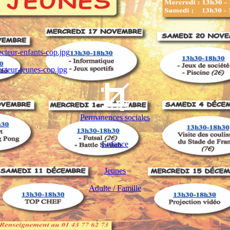
teur-enfants-cop.jpg
teur-jeunes-cop.jpg
Permanences sociales
Enfance
Jeunes
Adulte / Famille