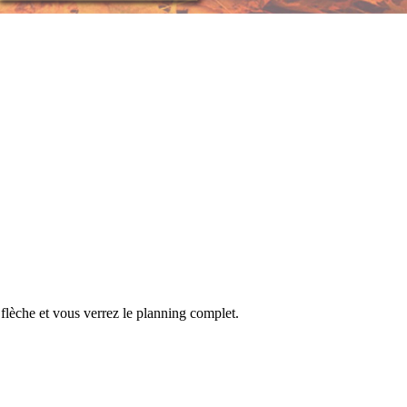
s à partir de 6 ans et pour les adolescents de 12 à 17ans.
a flèche et vous verrez le planning complet.