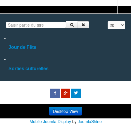
Saisir partie du titre
Affichage #
Jour de Fête
Sorties culturelles
Desktop View
Mobile Joomla Display
by
JoomlaShine