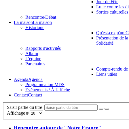
Jour de Fête
Lutte contre les d
Sorties culturelles
Rencontre/Débat
La maison
La maison
Historique
Qu'est-ce qu'un C
Présentation de la
Solidarité
Rapports d'activités
Album
L'équipe
Partenaires
Compte-rendu de 
Liens utiles
Agenda
Agenda
Programmation MDS
Evénements / À l'affiche
Contact
Contact
Saisir partie du titre
Affichage #
Rencontre autour de "Notre France"