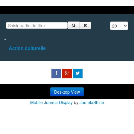
Saisir partie du titre
Affichage #
Action culturelle
Desktop View
Mobile Joomla Display
by
JoomlaShine