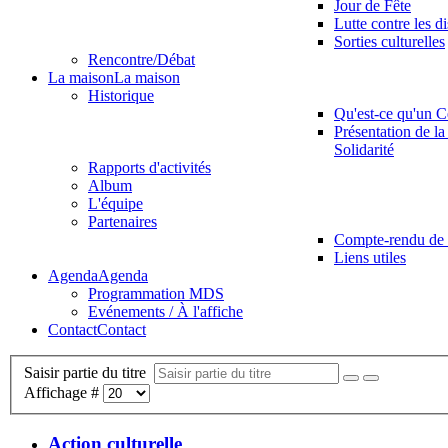
Jour de Fête
Lutte contre les d
Sorties culturelles
Rencontre/Débat
La maison
La maison
Historique
Qu'est-ce qu'un C
Présentation de la
Solidarité
Rapports d'activités
Album
L'équipe
Partenaires
Compte-rendu de 
Liens utiles
Agenda
Agenda
Programmation MDS
Evénements / À l'affiche
Contact
Contact
Saisir partie du titre
Affichage #
Action culturelle