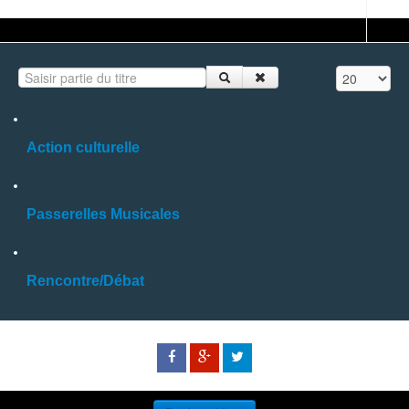
Saisir partie du titre
Affichage #
Action culturelle
Passerelles Musicales
Rencontre/Débat