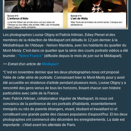
Les photographes Louise Oligny et Patrick Artinian, Edwy Plenel et des
membres de la rédaction de Mediapart ont débattu le 12 juin dernier à la
Médiathèque de l'Abbaye - Nelson Mandela, avec les habitants du quartier du
Mont-Mesly.
C'est dans ce quartier que la série des courts portraits vidéos a été
tournée :
"Notre France"
(diffusée depuis le mois de juin sur le Médiapart).
>> Extrait d'un article de
Médiapart
"C'est en novembre dernier que les deux photographes nous ont proposé
l'idée de cette série de portraits. Connaissant bien le Mont-Mesly pour y avoir
été accueillie en résidence d'artiste pendant plusieurs mois, Louise Oligny y a
rencontré des gens venus de tous les horizons, tissant chacun son histoire
particulière avec celle de la France.
Avec Patrick Artinian, collaborateur régulier de Mediapart, ils nous ont
convaincu de la pertinence de ces portraits d'habitants, essentiellement
immigrés ou nés de parents étrangers, vivant, étudiant et travaillant ici et
constituant une grande partie des classes populaires d'aujourd'hui. Et les deux
photographes ont commencé dès décembre les enregistrements. La date est
importante : c'était avant les attentats de Paris.