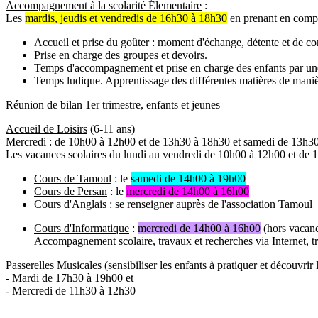
Accompagnement à la scolarité Élementaire
:
Les
mardis, jeudis et vendredis de 16h30 à 18h30
en prenant en compte
Accueil et prise du goûter : moment d'échange, détente et de con
Prise en charge des groupes et devoirs.
Temps d'accompagnement et prise en charge des enfants par une
Temps ludique. Apprentissage des différentes matières de maniè
Réunion de bilan 1er trimestre, enfants et jeunes
Accueil de Loisirs
(6-11 ans)
Mercredi : de 10h00 à 12h00 et de 13h30 à 18h30 et samedi de 13h3
Les vacances scolaires du lundi au vendredi de 10h00 à 12h00 et de
Cours de Tamoul
: le
samedi de 14h00 à 19h00
Cours de Persan
: le
mercredi de 14h00 à 16h00
Cours d'Anglais
: se renseigner auprès de l'association Tamoul
Cours d'Informatique
:
mercredi de 14h00 à 16h00
(hors vacanc
Accompagnement scolaire, travaux et recherches via Internet, tr
Passerelles Musicales (sensibiliser les enfants à pratiquer et découvrir 
- Mardi de 17h30 à 19h00 et
- Mercredi de 11h30 à 12h30