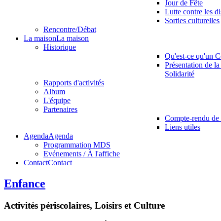
Jour de Fête
Lutte contre les d
Sorties culturelles
Rencontre/Débat
La maison
La maison
Historique
Qu'est-ce qu'un C
Présentation de la
Solidarité
Rapports d'activités
Album
L'équipe
Partenaires
Compte-rendu de 
Liens utiles
Agenda
Agenda
Programmation MDS
Evénements / À l'affiche
Contact
Contact
Enfance
Activités périscolaires, Loisirs et Culture