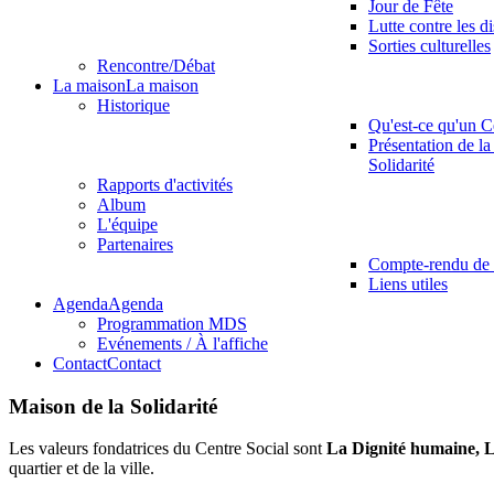
Jour de Fête
Lutte contre les d
Sorties culturelles
Rencontre/Débat
La maison
La maison
Historique
Qu'est-ce qu'un C
Présentation de la
Solidarité
Rapports d'activités
Album
L'équipe
Partenaires
Compte-rendu de 
Liens utiles
Agenda
Agenda
Programmation MDS
Evénements / À l'affiche
Contact
Contact
Maison de la Solidarité
Les valeurs fondatrices du Centre Social sont
La Dignité humaine, L
quartier et de la ville.