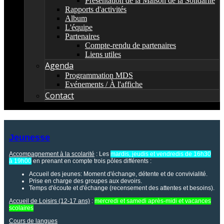
Présentation de la Maison de la Solidarité
Rapports d'activités
Album
L'équipe
Partenaires
Compte-rendu de partenaires
Liens utiles
Agenda
Programmation MDS
Evénements / À l'affiche
Contact
Jeunesse
Accompagnement à la scolarité
: Les
mardis, jeudis et vendredis de 16h30
à 19h00
en prenant en compte trois pôles différents :
Accueil des jeunes: Moment d'échange, détente et de convivialité.
Prise en charge des groupes aux devoirs.
Temps d'écoute et d'échange (recensement des attentes et besoins).
Accueil de Loisirs (12-17 ans)
:
mercredi et samedi après-midi et vacances
scolaires
Cours de langues