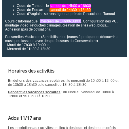
Cours de Tamoul : le
samedi de 14h00 à 18h30
Cours de Persan : le
samedi de 14h30 à 18h30
Cours d'Anglais : se renseigner auprès de l'association Tamoul
Cours d'Informatique
:
mercredi de 14h00-16h00
. Configuration des PC,
montage vidéo,
retouches d'images, création de sites web, blogs...
Adhésion (pas de cotisation).
Passerelles Musicales (Sensibiliser les jeunes à pratiquer et découvrir la
musique classique avec des professeurs du Conservatoire)
- Mardi de 17h30 à 19h00 et
- Mercredi de 11h30 à 12h30
Horaires des activités
En dehors des vacances scolaires
: le mercredi de 10h00 à 12h00 et
de 13h30 à 18h30 et le samedi de 13h30 à 18h30
Pendant les vacances scolaires
: du lundi au vendredi de 10h00 à
12h00 et de 13h30 à 18h00
Ados 11/17 ans
Les inscriptions aux activités ont lieu à des jours et des heures précis.