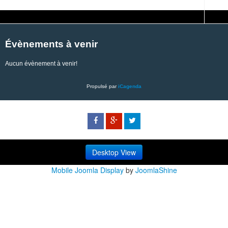
Évènements à venir
Aucun évènement à venir!
Propulsé par
iCagenda
Desktop View
Mobile Joomla Display
by
JoomlaShine