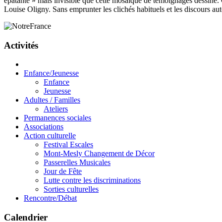
épatante » mais invisible que cette mosaïque de témoignages dessine.
Louise Oligny. Sans emprunter les clichés habituels et les discours au
Activités
Enfance/Jeunesse
Enfance
Jeunesse
Adultes / Familles
Ateliers
Permanences sociales
Associations
Action culturelle
Festival Escales
Mont-Mesly Changement de Décor
Passerelles Musicales
Jour de Fête
Lutte contre les discriminations
Sorties culturelles
Rencontre/Débat
Calendrier