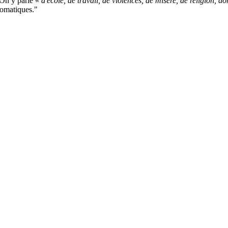
 On y parle «
d'école, de travail, de violences, de misère, de religion, d
tomatiques."