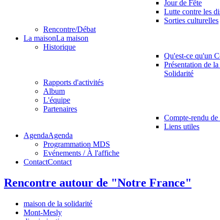
Jour de Fête
Lutte contre les d
Sorties culturelles
Rencontre/Débat
La maison
La maison
Historique
Qu'est-ce qu'un C
Présentation de la
Solidarité
Rapports d'activités
Album
L'équipe
Partenaires
Compte-rendu de 
Liens utiles
Agenda
Agenda
Programmation MDS
Evénements / À l'affiche
Contact
Contact
Rencontre autour de "Notre France"
maison de la solidarité
Mont-Mesly