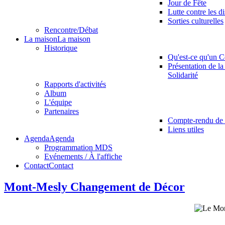
Jour de Fête
Lutte contre les d
Sorties culturelles
Rencontre/Débat
La maison
La maison
Historique
Qu'est-ce qu'un C
Présentation de la
Solidarité
Rapports d'activités
Album
L'équipe
Partenaires
Compte-rendu de 
Liens utiles
Agenda
Agenda
Programmation MDS
Evénements / À l'affiche
Contact
Contact
Mont-Mesly Changement de Décor