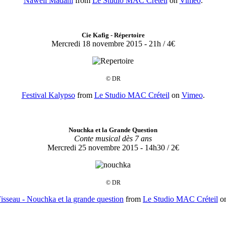
Nawell Madani
from
Le Studio MAC Créteil
on
Vimeo
.
Cie Kafig - Répertoire
Mercredi 18 novembre 2015 - 21h / 4€
© DR
Festival Kalypso
from
Le Studio MAC Créteil
on
Vimeo
.
Nouchka et la Grande Question
Conte musical dès 7 ans
Mercredi 25 novembre 2015 - 14h30 / 2€
© DR
isseau - Nouchka et la grande question
from
Le Studio MAC Créteil
o