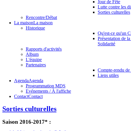
Jour de Fête
Lutte contre les d
Sorties culturelles
Rencontre/Débat
La maison
La maison
Historique
Qu'est-ce qu'un C
Présentation de la
Solidarité
Rapports d'activités
Album
L'équipe
Partenaires
Compte-rendu de 
Liens utiles
Agenda
Agenda
Programmation MDS
Evénements / À l'affiche
Contact
Contact
Sorties culturelles
Saison 2016-2017* :