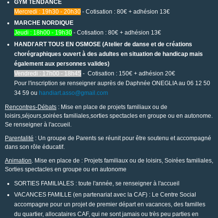
GYM TENDANCE
Mercredi : 19h30 - 20h30
- Cotisation : 80€ + adhésion 13€
MARCHE NORDIQUE
Jeudi : 18h00 - 19h30
- Cotisation : 80€ + adhésion 13€
HANDI'ART TOUS EN OSMOSE (Atelier de danse et de créations
chorégraphiques ouvert à des adultes en situation de handicap mais
également aux personnes valides)
Vendredi : 17h00 - 18h45
- Cotisation : 150€ + adhésion 20€
Pour l'inscription se renseigner auprès de Daphnée ONEGLIA au 06 12 50
34 59 ou
handiart.asso@gmail.com
Rencontres-Débats
: Mise en place de projets familiaux ou de
loisirs,séjours,soirées familiales,sorties spectacles en groupe ou en autonome.
Se renseigner à l'accueil.
Parentalité
: Un groupe de Parents se réunit pour être soutenu et accompagné
dans son rôle éducatif.
Animation
. Mise en place de : Projets familiaux ou de loisirs, Soirées familiales,
Sorties spectacles en groupe ou en autonome
SORTIES FAMILIALES : toute l'année, se renseigner à l'accueil
VACANCES FAMILLE (en partenariat avec la CAF) : Le Centre Social
accompagne pour un projet de premier départ en vacances, des familles
du quartier, allocataires CAF, qui ne sont jamais ou très peu parties en