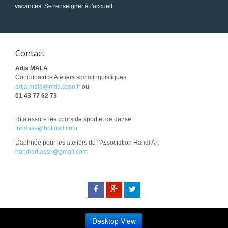
vacances. Se renseigner à l'accueil.
Contact
Adja MALA
Coordinatrice Ateliers sociolinguistiques
adja.mala@mds.asso.fr
ou
01 43 77 62 73
Rita assure les cours de sport et de danse
Indanse@hotmail.com
Daphnée pour les ateliers de l'Association Handi'Art
handiart.asso@gmail.com
Desktop View