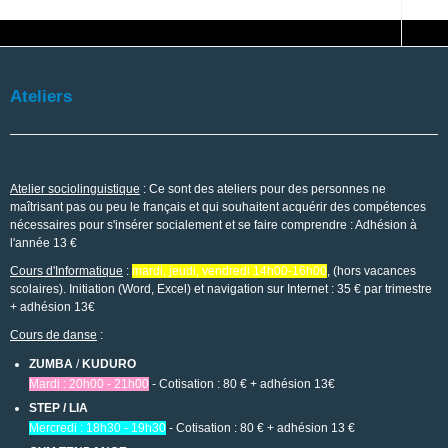
Ateliers
Atelier sociolinguistique
: Ce sont des ateliers pour des personnes ne
maîtrisant pas ou peu le français et qui souhaitent acquérir des compétences
nécessaires pour s'insérer socialement et se faire comprendre : Adhésion à
l'année 13 €
Cours d'Informatique
:
mardi, jeudi, vendredi 14h00-16h00
, (hors vacances
scolaires). Initiation (Word, Excel) et navigation sur Internet : 35 € par trimestre
+ adhésion 13€
Cours de danse
:
ZUMBA
/
KUDURO
Mardi : 20h00 - 21h00
- Cotisation : 80 € + adhésion 13€
STEP / LIA
Mercredi : 18h30 - 19h30
- Cotisation : 80 € + adhésion 13 €