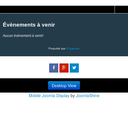
Évènements à venir
Aucun évènement à venir!
Propulsé par
iCagenda
Desktop View
Mobile Joomla Display
by
JoomlaShine