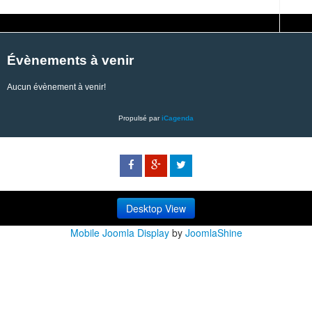
Évènements à venir
Aucun évènement à venir!
Propulsé par
iCagenda
Desktop View
Mobile Joomla Display
by
JoomlaShine