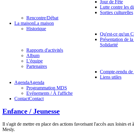
Jour de Fête
Lutte contre les d
Sorties culturelles
Rencontre/Débat
La maison
La maison
Historique
Qu'est-ce qu'un C
Présentation de la
Solidarité
Rapports d'activités
Album
L'équipe
Partenaires
Compte-rendu de 
Liens utiles
Agenda
Agenda
Programmation MDS
Evénements / À l'affiche
Contact
Contact
Enfance / Jeunesse
Il s'agit de mettre en place des actions favorisant l'accès aux loisirs 
Mesly.