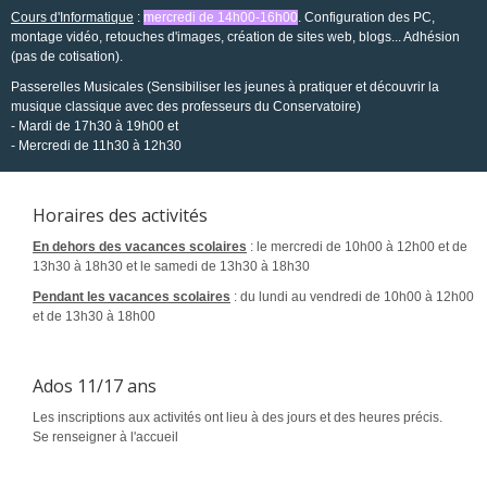
Cours d'Informatique
:
mercredi de 14h00-16h00
. Configuration des PC,
montage vidéo,
retouches d'images, création de sites web, blogs... Adhésion
(pas de cotisation).
Passerelles Musicales (Sensibiliser les jeunes à pratiquer et découvrir la
musique classique avec des professeurs du Conservatoire)
- Mardi de 17h30 à 19h00 et
- Mercredi de 11h30 à 12h30
Horaires des activités
En dehors des vacances scolaires
: le mercredi de 10h00 à 12h00 et de
13h30 à 18h30 et le samedi de 13h30 à 18h30
Pendant les vacances scolaires
: du lundi au vendredi de 10h00 à 12h00
et de 13h30 à 18h00
Ados 11/17 ans
Les inscriptions aux activités ont lieu à des jours et des heures précis.
Se renseigner à l'accueil