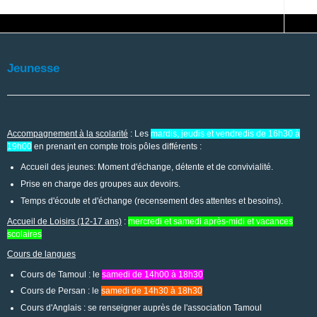
Jeunesse
Accompagnement à la scolarité
: Les
mardis, jeudis et vendredis de 16h30 à
19h00
en prenant en compte trois pôles différents :
Accueil des jeunes: Moment d'échange, détente et de convivialité.
Prise en charge des groupes aux devoirs.
Temps d'écoute et d'échange (recensement des attentes et besoins).
Accueil de Loisirs (12-17 ans)
:
mercredi et samedi après-midi et vacances
scolaires
Cours de langues
Cours de Tamoul : le
samedi de 14h00 à 18h30
Cours de Persan : le
samedi de 14h30 à 18h30
Cours d'Anglais : se renseigner auprès de l'association Tamoul